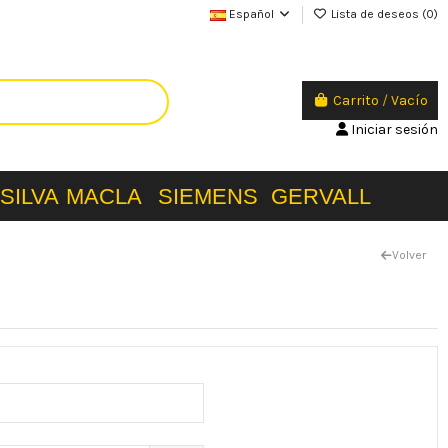
Español
Lista de deseos (
0
)
Carrito
/
Vacío
Iniciar sesión
SILVA
MACLA
SIEMENS
GERVALL
Volver