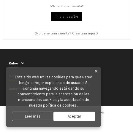
¿Olvidó su contraseña?
Iniciar sesión
¿No tiene una cuenta? Cree una aquí
Raloe
✕
Contáctenos
Este sitio web utiliza cookies para que usted
tenga la mejor experiencia de usuario. Si
continúa navegando está dando su
Boletín de noticias
consentimiento para la aceptación de las
mencionadas cookies y la aceptación de
nuestra
política de cookies
.
© 2025 Raloe. Todos los derechos reservados.
Leer más
Aceptar