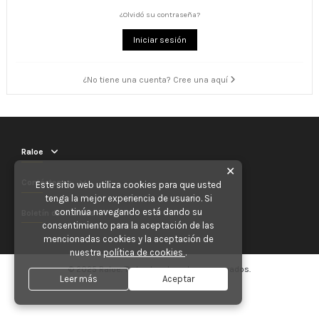
¿Olvidó su contraseña?
Iniciar sesión
¿No tiene una cuenta? Cree una aquí
Raloe
✕
Contáctenos
Este sitio web utiliza cookies para que usted
tenga la mejor experiencia de usuario. Si
continúa navegando está dando su
Boletín de noticias
consentimiento para la aceptación de las
mencionadas cookies y la aceptación de
nuestra
política de cookies
.
© 2025 Raloe. Todos los derechos reservados.
Leer más
Aceptar