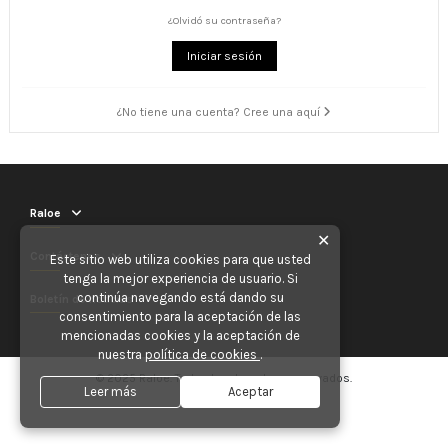
¿Olvidó su contraseña?
Iniciar sesión
¿No tiene una cuenta? Cree una aquí
Raloe
✕
Contáctenos
Este sitio web utiliza cookies para que usted
tenga la mejor experiencia de usuario. Si
continúa navegando está dando su
Boletín de noticias
consentimiento para la aceptación de las
mencionadas cookies y la aceptación de
nuestra
política de cookies
.
© 2025 Raloe. Todos los derechos reservados.
Leer más
Aceptar