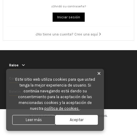
¿Olvidó su contraseña?
Iniciar sesión
¿No tiene una cuenta? Cree una aquí
Raloe
✕
Contáctenos
Este sitio web utiliza cookies para que usted
tenga la mejor experiencia de usuario. Si
continúa navegando está dando su
Boletín de noticias
consentimiento para la aceptación de las
mencionadas cookies y la aceptación de
nuestra
política de cookies
.
© 2025 Raloe. Todos los derechos reservados.
Leer más
Aceptar