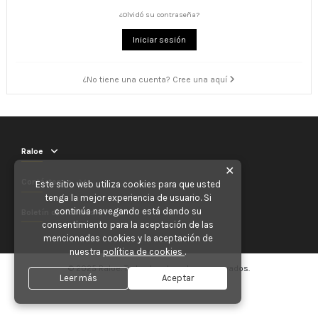
¿Olvidó su contraseña?
Iniciar sesión
¿No tiene una cuenta? Cree una aquí
Raloe
✕
Contáctenos
Este sitio web utiliza cookies para que usted
tenga la mejor experiencia de usuario. Si
continúa navegando está dando su
Boletín de noticias
consentimiento para la aceptación de las
mencionadas cookies y la aceptación de
nuestra
política de cookies
.
© 2025 Raloe. Todos los derechos reservados.
Leer más
Aceptar