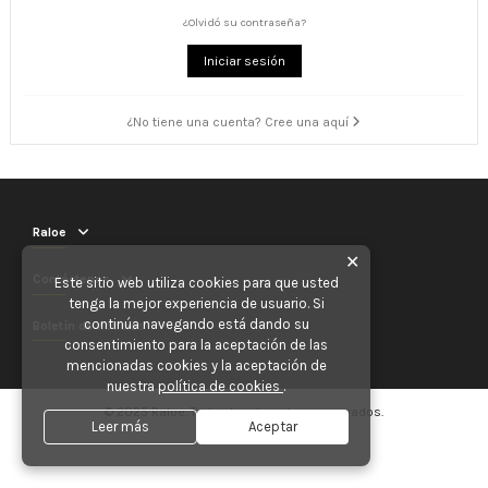
¿Olvidó su contraseña?
Iniciar sesión
¿No tiene una cuenta? Cree una aquí
Raloe
✕
Contáctenos
Este sitio web utiliza cookies para que usted
tenga la mejor experiencia de usuario. Si
continúa navegando está dando su
Boletín de noticias
consentimiento para la aceptación de las
mencionadas cookies y la aceptación de
nuestra
política de cookies
.
© 2025 Raloe. Todos los derechos reservados.
Leer más
Aceptar