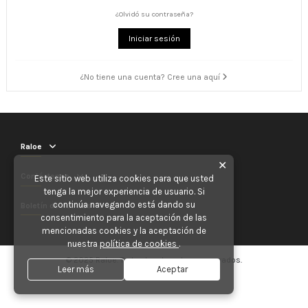
¿Olvidó su contraseña?
Iniciar sesión
¿No tiene una cuenta? Cree una aquí
Raloe
✕
Contáctenos
Este sitio web utiliza cookies para que usted
tenga la mejor experiencia de usuario. Si
continúa navegando está dando su
Boletín de noticias
consentimiento para la aceptación de las
mencionadas cookies y la aceptación de
nuestra
política de cookies
.
© 2025 Raloe. Todos los derechos reservados.
Leer más
Aceptar