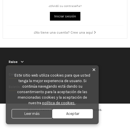
¿Olvidó su contraseña?
Iniciar sesión
¿No tiene una cuenta? Cree una aquí
Raloe
✕
Contáctenos
Este sitio web utiliza cookies para que usted
tenga la mejor experiencia de usuario. Si
continúa navegando está dando su
Boletín de noticias
consentimiento para la aceptación de las
mencionadas cookies y la aceptación de
nuestra
política de cookies
.
© 2025 Raloe. Todos los derechos reservados.
Leer más
Aceptar