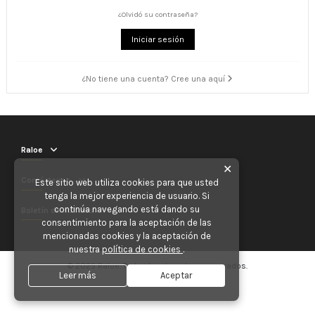
¿Olvidó su contraseña?
Iniciar sesión
¿No tiene una cuenta? Cree una aquí
Raloe
✕
Contáctenos
Este sitio web utiliza cookies para que usted
tenga la mejor experiencia de usuario. Si
continúa navegando está dando su
Boletín de noticias
consentimiento para la aceptación de las
mencionadas cookies y la aceptación de
nuestra
política de cookies
.
© 2025 Raloe. Todos los derechos reservados.
Leer más
Aceptar