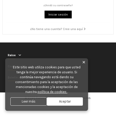
¿Olvidó su contraseña?
Iniciar sesión
¿No tiene una cuenta? Cree una aquí
Raloe
✕
Contáctenos
Este sitio web utiliza cookies para que usted
tenga la mejor experiencia de usuario. Si
continúa navegando está dando su
Boletín de noticias
consentimiento para la aceptación de las
mencionadas cookies y la aceptación de
nuestra
política de cookies
.
© 2025 Raloe. Todos los derechos reservados.
Leer más
Aceptar