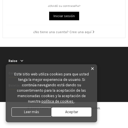
¿Olvidó su contraseña?
Iniciar sesión
¿No tiene una cuenta? Cree una aquí
Raloe
✕
Contáctenos
Este sitio web utiliza cookies para que usted
tenga la mejor experiencia de usuario. Si
continúa navegando está dando su
Boletín de noticias
consentimiento para la aceptación de las
mencionadas cookies y la aceptación de
nuestra
política de cookies
.
© 2025 Raloe. Todos los derechos reservados.
Leer más
Aceptar