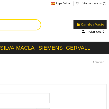
Español
Lista de deseos (
0
)
Carrito
/
Vacío
Iniciar sesión
SILVA
MACLA
SIEMENS
GERVALL
Volver