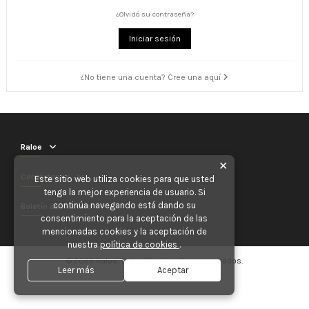
¿Olvidó su contraseña?
Iniciar sesión
¿No tiene una cuenta? Cree una aquí
Raloe
✕
Contáctenos
Este sitio web utiliza cookies para que usted
tenga la mejor experiencia de usuario. Si
continúa navegando está dando su
Boletín de noticias
consentimiento para la aceptación de las
mencionadas cookies y la aceptación de
nuestra
política de cookies
.
© 2025 Raloe. Todos los derechos reservados.
Leer más
Aceptar