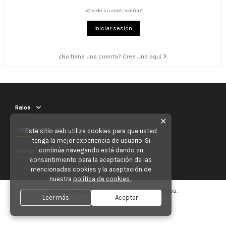
¿Olvidó su contraseña?
Iniciar sesión
¿No tiene una cuenta? Cree una aquí
Raloe
✕
Contáctenos
Este sitio web utiliza cookies para que usted
tenga la mejor experiencia de usuario. Si
continúa navegando está dando su
Boletín de noticias
consentimiento para la aceptación de las
mencionadas cookies y la aceptación de
nuestra
política de cookies
.
© 2025 Raloe. Todos los derechos reservados.
Leer más
Aceptar