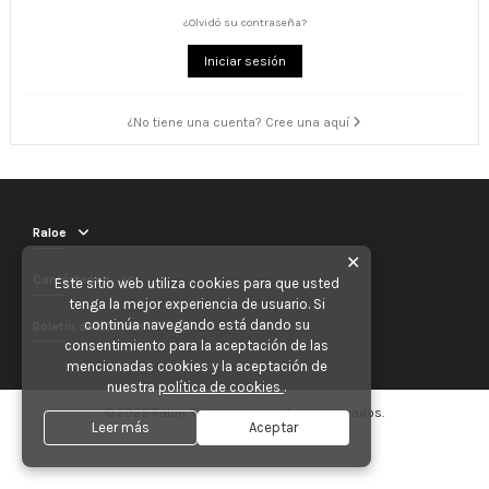
¿Olvidó su contraseña?
Iniciar sesión
¿No tiene una cuenta? Cree una aquí
Raloe
✕
Contáctenos
Este sitio web utiliza cookies para que usted
tenga la mejor experiencia de usuario. Si
continúa navegando está dando su
Boletín de noticias
consentimiento para la aceptación de las
mencionadas cookies y la aceptación de
nuestra
política de cookies
.
© 2025 Raloe. Todos los derechos reservados.
Leer más
Aceptar