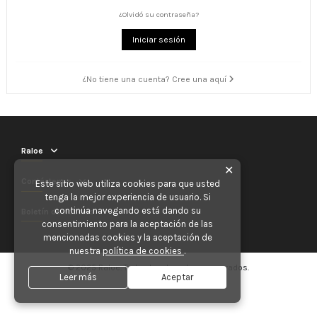
¿Olvidó su contraseña?
Iniciar sesión
¿No tiene una cuenta? Cree una aquí
Raloe
✕
Contáctenos
Este sitio web utiliza cookies para que usted
tenga la mejor experiencia de usuario. Si
continúa navegando está dando su
Boletín de noticias
consentimiento para la aceptación de las
mencionadas cookies y la aceptación de
nuestra
política de cookies
.
© 2025 Raloe. Todos los derechos reservados.
Leer más
Aceptar