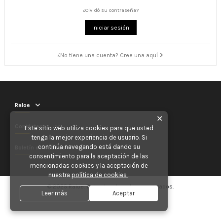
¿Olvidó su contraseña?
Iniciar sesión
¿No tiene una cuenta? Cree una aquí
Raloe
✕
Contáctenos
Este sitio web utiliza cookies para que usted
tenga la mejor experiencia de usuario. Si
continúa navegando está dando su
Boletín de noticias
consentimiento para la aceptación de las
mencionadas cookies y la aceptación de
nuestra
política de cookies
.
© 2025 Raloe. Todos los derechos reservados.
Leer más
Aceptar