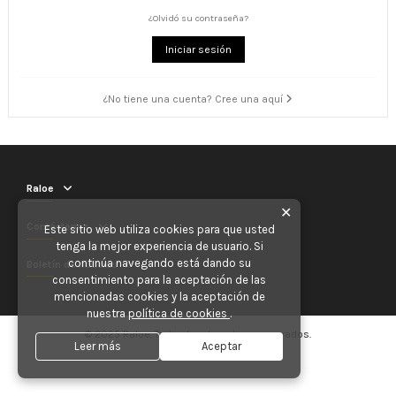
¿Olvidó su contraseña?
Iniciar sesión
¿No tiene una cuenta? Cree una aquí
Raloe
✕
Contáctenos
Este sitio web utiliza cookies para que usted
tenga la mejor experiencia de usuario. Si
continúa navegando está dando su
Boletín de noticias
consentimiento para la aceptación de las
mencionadas cookies y la aceptación de
nuestra
política de cookies
.
© 2025 Raloe. Todos los derechos reservados.
Leer más
Aceptar