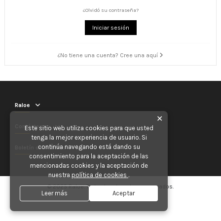
¿Olvidó su contraseña?
Iniciar sesión
¿No tiene una cuenta? Cree una aquí
Raloe
✕
Contáctenos
Este sitio web utiliza cookies para que usted
tenga la mejor experiencia de usuario. Si
continúa navegando está dando su
Boletín de noticias
consentimiento para la aceptación de las
mencionadas cookies y la aceptación de
nuestra
política de cookies
.
© 2025 Raloe. Todos los derechos reservados.
Leer más
Aceptar