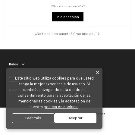
¿Olvidó su contraseña?
Iniciar sesión
¿No tiene una cuenta? Cree una aquí
Raloe
✕
Contáctenos
Este sitio web utiliza cookies para que usted
tenga la mejor experiencia de usuario. Si
continúa navegando está dando su
Boletín de noticias
consentimiento para la aceptación de las
mencionadas cookies y la aceptación de
nuestra
política de cookies
.
© 2025 Raloe. Todos los derechos reservados.
Leer más
Aceptar