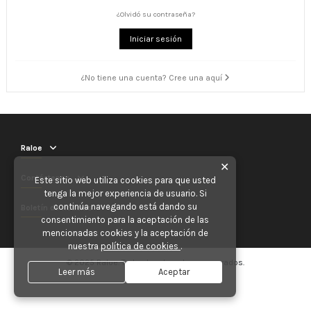
¿Olvidó su contraseña?
Iniciar sesión
¿No tiene una cuenta? Cree una aquí
Raloe
✕
Contáctenos
Este sitio web utiliza cookies para que usted
tenga la mejor experiencia de usuario. Si
continúa navegando está dando su
Boletín de noticias
consentimiento para la aceptación de las
mencionadas cookies y la aceptación de
nuestra
política de cookies
.
© 2025 Raloe. Todos los derechos reservados.
Leer más
Aceptar