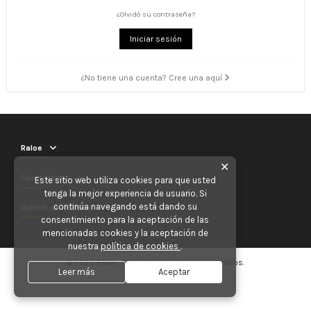
¿Olvidó su contraseña?
Iniciar sesión
¿No tiene una cuenta? Cree una aquí
Raloe
✕
Contáctenos
Este sitio web utiliza cookies para que usted
tenga la mejor experiencia de usuario. Si
continúa navegando está dando su
Boletín de noticias
consentimiento para la aceptación de las
mencionadas cookies y la aceptación de
nuestra
política de cookies
.
© 2025 Raloe. Todos los derechos reservados.
Leer más
Aceptar