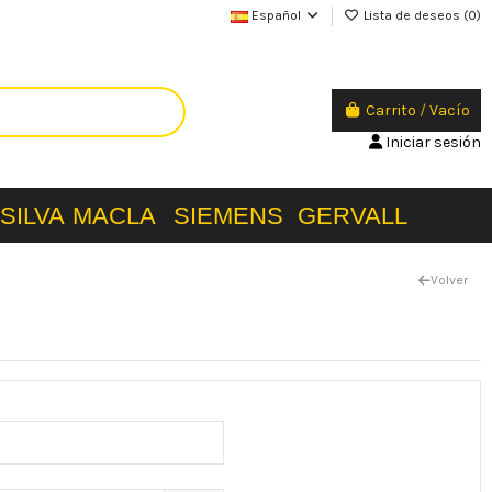
Español
Lista de deseos (
0
)
Carrito
/
Vacío
Iniciar sesión
SILVA
MACLA
SIEMENS
GERVALL
Volver