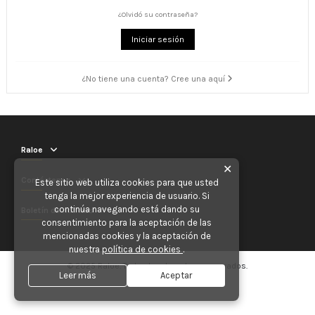
¿Olvidó su contraseña?
Iniciar sesión
¿No tiene una cuenta? Cree una aquí
Raloe
✕
Contáctenos
Este sitio web utiliza cookies para que usted
tenga la mejor experiencia de usuario. Si
continúa navegando está dando su
Boletín de noticias
consentimiento para la aceptación de las
mencionadas cookies y la aceptación de
nuestra
política de cookies
.
© 2025 Raloe. Todos los derechos reservados.
Leer más
Aceptar