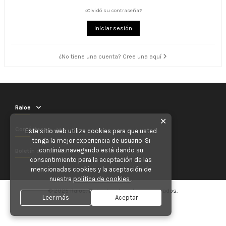
¿Olvidó su contraseña?
Iniciar sesión
¿No tiene una cuenta? Cree una aquí
Raloe
✕
Contáctenos
Este sitio web utiliza cookies para que usted
tenga la mejor experiencia de usuario. Si
continúa navegando está dando su
Boletín de noticias
consentimiento para la aceptación de las
mencionadas cookies y la aceptación de
nuestra
política de cookies
.
© 2025 Raloe. Todos los derechos reservados.
Leer más
Aceptar