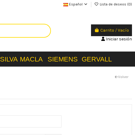
Español
Lista de deseos (
0
)
Carrito
/
Vacío
Iniciar sesión
SILVA
MACLA
SIEMENS
GERVALL
Volver