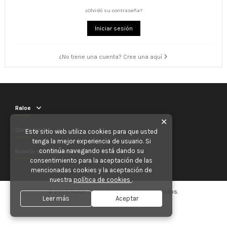
¿Olvidó su contraseña?
Iniciar sesión
¿No tiene una cuenta? Cree una aquí
Raloe
✕
Contáctenos
Este sitio web utiliza cookies para que usted
tenga la mejor experiencia de usuario. Si
continúa navegando está dando su
Boletín de noticias
consentimiento para la aceptación de las
mencionadas cookies y la aceptación de
nuestra
política de cookies
.
© 2025 Raloe. Todos los derechos reservados.
Leer más
Aceptar