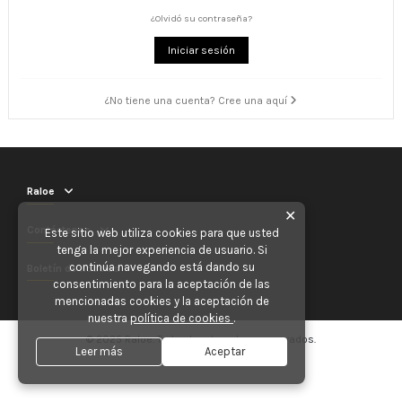
¿Olvidó su contraseña?
Iniciar sesión
¿No tiene una cuenta? Cree una aquí
Raloe
✕
Contáctenos
Este sitio web utiliza cookies para que usted
tenga la mejor experiencia de usuario. Si
continúa navegando está dando su
Boletín de noticias
consentimiento para la aceptación de las
mencionadas cookies y la aceptación de
nuestra
política de cookies
.
© 2025 Raloe. Todos los derechos reservados.
Leer más
Aceptar