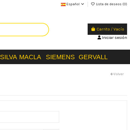
Español
Lista de deseos (
0
)
Carrito
/
Vacío
Iniciar sesión
SILVA
MACLA
SIEMENS
GERVALL
Volver