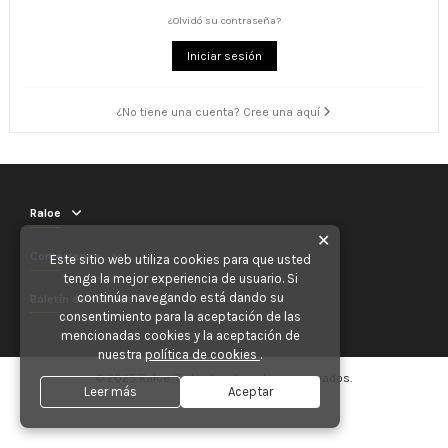
¿Olvidó su contraseña?
Iniciar sesión
¿No tiene una cuenta? Cree una aquí
Raloe
✕
Contáctenos
Este sitio web utiliza cookies para que usted
tenga la mejor experiencia de usuario. Si
continúa navegando está dando su
Boletín de noticias
consentimiento para la aceptación de las
mencionadas cookies y la aceptación de
nuestra
política de cookies
.
© 2025 Raloe. Todos los derechos reservados.
Leer más
Aceptar