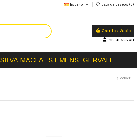
Español
Lista de deseos (
0
)
Carrito
/
Vacío
Iniciar sesión
SILVA
MACLA
SIEMENS
GERVALL
Volver