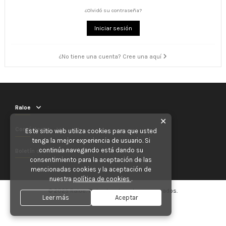
¿Olvidó su contraseña?
Iniciar sesión
¿No tiene una cuenta? Cree una aquí
Raloe
✕
Contáctenos
Este sitio web utiliza cookies para que usted
tenga la mejor experiencia de usuario. Si
continúa navegando está dando su
Boletín de noticias
consentimiento para la aceptación de las
mencionadas cookies y la aceptación de
nuestra
política de cookies
.
© 2025 Raloe. Todos los derechos reservados.
Leer más
Aceptar