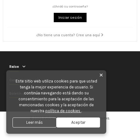
¿Olvidó su contraseña?
Iniciar sesión
¿No tiene una cuenta? Cree una aquí
Raloe
✕
Contáctenos
Este sitio web utiliza cookies para que usted
tenga la mejor experiencia de usuario. Si
continúa navegando está dando su
Boletín de noticias
consentimiento para la aceptación de las
mencionadas cookies y la aceptación de
nuestra
política de cookies
.
© 2025 Raloe. Todos los derechos reservados.
Leer más
Aceptar