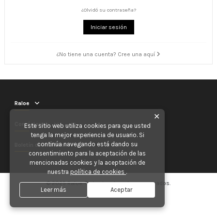
¿Olvidó su contraseña?
Iniciar sesión
¿No tiene una cuenta? Cree una aquí
Raloe
✕
Contáctenos
Este sitio web utiliza cookies para que usted
tenga la mejor experiencia de usuario. Si
continúa navegando está dando su
Boletín de noticias
consentimiento para la aceptación de las
mencionadas cookies y la aceptación de
nuestra
política de cookies
.
© 2025 Raloe. Todos los derechos reservados.
Leer más
Aceptar