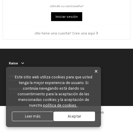
¿Olvidó su contraseña?
Iniciar sesión
¿No tiene una cuenta? Cree una aquí
Raloe
✕
Contáctenos
Este sitio web utiliza cookies para que usted
tenga la mejor experiencia de usuario. Si
continúa navegando está dando su
Boletín de noticias
consentimiento para la aceptación de las
mencionadas cookies y la aceptación de
nuestra
política de cookies
.
© 2025 Raloe. Todos los derechos reservados.
Leer más
Aceptar