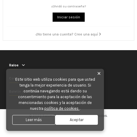
¿Olvidó su contraseña?
Iniciar sesión
¿No tiene una cuenta? Cree una aquí
Raloe
✕
Contáctenos
Este sitio web utiliza cookies para que usted
tenga la mejor experiencia de usuario. Si
continúa navegando está dando su
Boletín de noticias
consentimiento para la aceptación de las
mencionadas cookies y la aceptación de
nuestra
política de cookies
.
© 2025 Raloe. Todos los derechos reservados.
Leer más
Aceptar