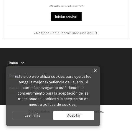
¿Olvidó su contraseña?
Iniciar sesión
¿No tiene una cuenta? Cree una aquí
Raloe
✕
Contáctenos
Este sitio web utiliza cookies para que usted
tenga la mejor experiencia de usuario. Si
continúa navegando está dando su
Boletín de noticias
consentimiento para la aceptación de las
mencionadas cookies y la aceptación de
nuestra
política de cookies
.
© 2025 Raloe. Todos los derechos reservados.
Leer más
Aceptar