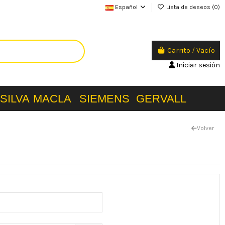
Español
Lista de deseos (
0
)
Carrito
/
Vacío
Iniciar sesión
SILVA
MACLA
SIEMENS
GERVALL
Volver