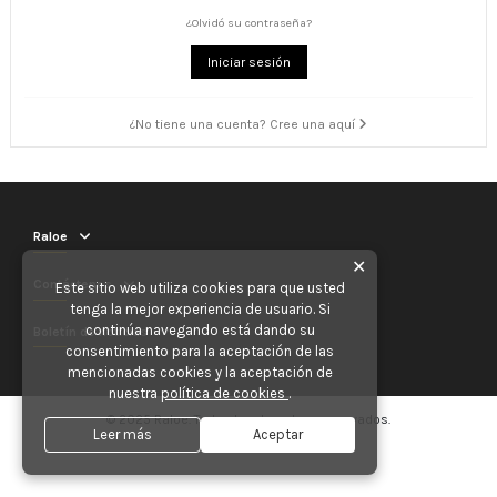
¿Olvidó su contraseña?
Iniciar sesión
¿No tiene una cuenta? Cree una aquí
Raloe
✕
Contáctenos
Este sitio web utiliza cookies para que usted
tenga la mejor experiencia de usuario. Si
continúa navegando está dando su
Boletín de noticias
consentimiento para la aceptación de las
mencionadas cookies y la aceptación de
nuestra
política de cookies
.
© 2025 Raloe. Todos los derechos reservados.
Leer más
Aceptar