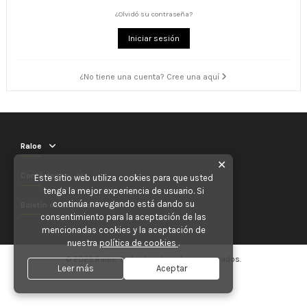
¿Olvidó su contraseña?
Iniciar sesión
¿No tiene una cuenta? Cree una aquí
Raloe
✕
Contáctenos
Este sitio web utiliza cookies para que usted
tenga la mejor experiencia de usuario. Si
continúa navegando está dando su
Boletín de noticias
consentimiento para la aceptación de las
mencionadas cookies y la aceptación de
nuestra
política de cookies
.
© 2025 Raloe. Todos los derechos reservados.
Leer más
Aceptar