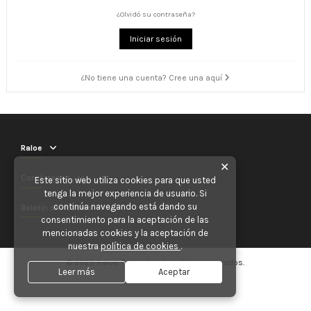
¿Olvidó su contraseña?
Iniciar sesión
¿No tiene una cuenta? Cree una aquí
Raloe
✕
Contáctenos
Este sitio web utiliza cookies para que usted
tenga la mejor experiencia de usuario. Si
continúa navegando está dando su
Boletín de noticias
consentimiento para la aceptación de las
mencionadas cookies y la aceptación de
nuestra
política de cookies
.
© 2025 Raloe. Todos los derechos reservados.
Leer más
Aceptar