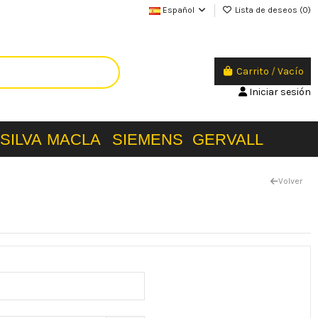
Español
Lista de deseos (
0
)
Carrito
/
Vacío
Iniciar sesión
SILVA
MACLA
SIEMENS
GERVALL
Volver