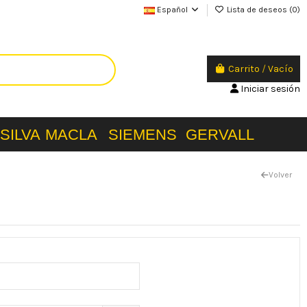
Español
Lista de deseos (
0
)
Carrito
/
Vacío
Iniciar sesión
SILVA
MACLA
SIEMENS
GERVALL
Volver