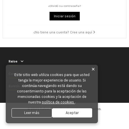
¿Olvidó su contraseña?
Iniciar sesión
¿No tiene una cuenta? Cree una aquí
Raloe
✕
Contáctenos
Este sitio web utiliza cookies para que usted
tenga la mejor experiencia de usuario. Si
continúa navegando está dando su
Boletín de noticias
consentimiento para la aceptación de las
mencionadas cookies y la aceptación de
nuestra
política de cookies
.
© 2025 Raloe. Todos los derechos reservados.
Leer más
Aceptar