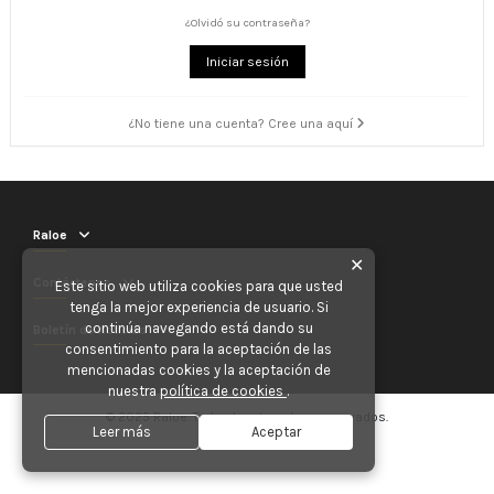
¿Olvidó su contraseña?
Iniciar sesión
¿No tiene una cuenta? Cree una aquí
Raloe
✕
Contáctenos
Este sitio web utiliza cookies para que usted
tenga la mejor experiencia de usuario. Si
continúa navegando está dando su
Boletín de noticias
consentimiento para la aceptación de las
mencionadas cookies y la aceptación de
nuestra
política de cookies
.
© 2025 Raloe. Todos los derechos reservados.
Leer más
Aceptar