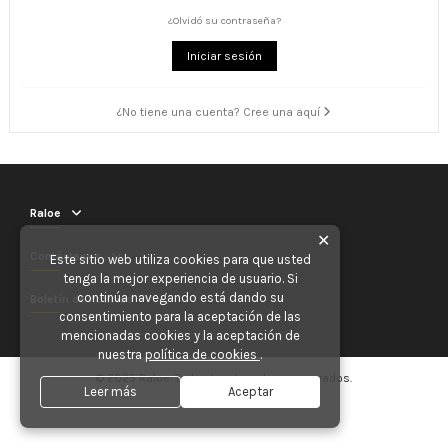
¿Olvidó su contraseña?
Iniciar sesión
¿No tiene una cuenta? Cree una aquí
Raloe
✕
Contáctenos
Este sitio web utiliza cookies para que usted
tenga la mejor experiencia de usuario. Si
continúa navegando está dando su
Boletín de noticias
consentimiento para la aceptación de las
mencionadas cookies y la aceptación de
nuestra
política de cookies
.
© 2025 Raloe. Todos los derechos reservados.
Leer más
Aceptar