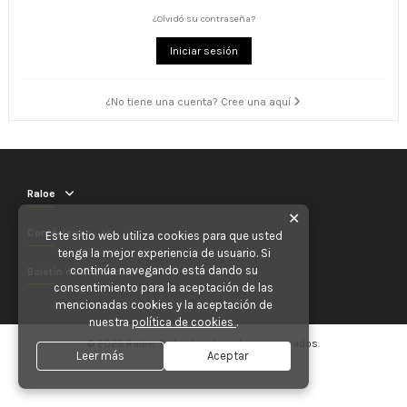
¿Olvidó su contraseña?
Iniciar sesión
¿No tiene una cuenta? Cree una aquí
Raloe
✕
Contáctenos
Este sitio web utiliza cookies para que usted
tenga la mejor experiencia de usuario. Si
continúa navegando está dando su
Boletín de noticias
consentimiento para la aceptación de las
mencionadas cookies y la aceptación de
nuestra
política de cookies
.
© 2025 Raloe. Todos los derechos reservados.
Leer más
Aceptar