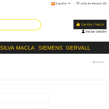
Español
Lista de deseos (
0
)
Carrito
/
Vacío
Iniciar sesión
SILVA
MACLA
SIEMENS
GERVALL
Volver