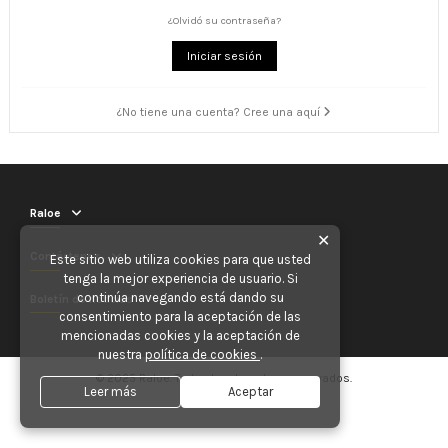
¿Olvidó su contraseña?
Iniciar sesión
¿No tiene una cuenta? Cree una aquí
Raloe
✕
Contáctenos
Este sitio web utiliza cookies para que usted
tenga la mejor experiencia de usuario. Si
continúa navegando está dando su
Boletín de noticias
consentimiento para la aceptación de las
mencionadas cookies y la aceptación de
nuestra
política de cookies
.
© 2025 Raloe. Todos los derechos reservados.
Leer más
Aceptar